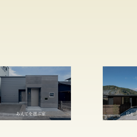
あえてを選ぶ家
広が