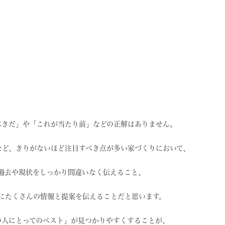
べきだ」や
「これが当たり前」などの
正解はありません。
など、
きりがないほど注目すべき点が
多い家づくりにおいて、
過去や現状を
しっかり間違いなく伝えること、
に
たくさんの情報と提案を
伝えることだと思います。
の人にとってのベスト」
が見つかりやすくすることが、