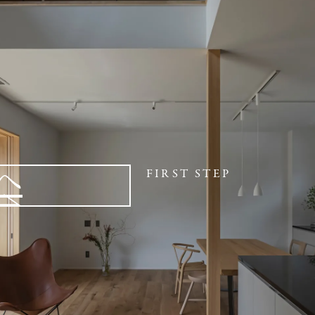
へ
FIRST STEP