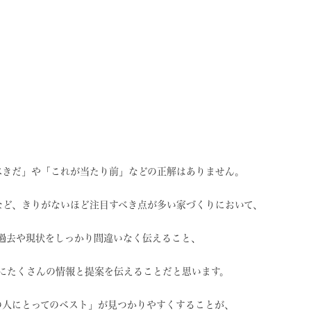
べきだ」や
「これが当たり前」などの
正解はありません。
など、
きりがないほど注目すべき点が
多い家づくりにおいて、
過去や現状を
しっかり間違いなく伝えること、
に
たくさんの情報と提案を
伝えることだと思います。
の人にとってのベスト」
が見つかりやすくすることが、