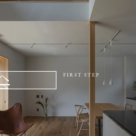
へ
FIRST STEP