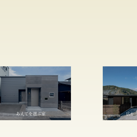
あえてを選ぶ家
広が