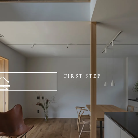
へ
FIRST STEP