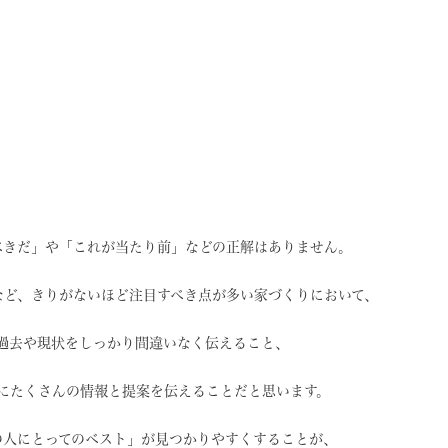
べきだ」や
「これが当たり前」などの
正解はありません。
など、
きりがないほど注目すべき点が
多い家づくりにおいて、
過去や現状を
しっかり間違いなく伝えること、
に
たくさんの情報と提案を
伝えることだと思います。
の人にとってのベスト」
が見つかりやすくすることが、