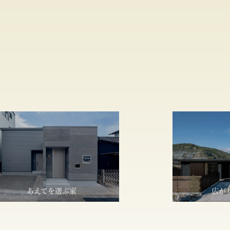
あえてを選ぶ家
広が