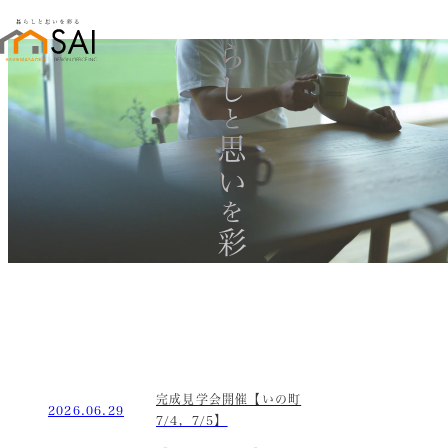
暮らし
と
思い
を
彩る
完成見学会開催【いの町
2026.06.29
7/4，7/5】