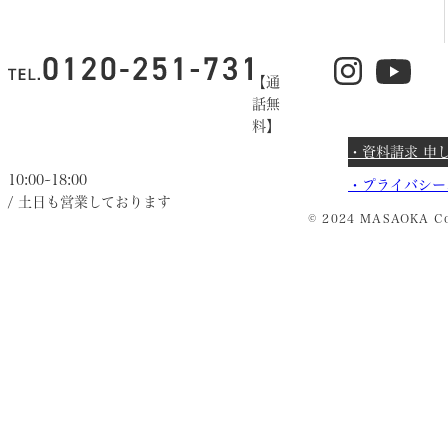
【通
話無
料】
・資料請求 申
10:00~18:00
・
プライバシー
/ 土日も営業しております
© 2024 MASAOKA Co