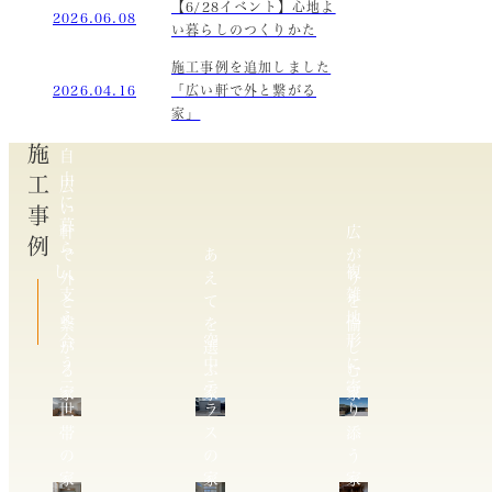
【6/28イベント】心地よ
2026.06.08
い暮らしのつくりかた
施工事例を追加しました
2026.04.16
「広い軒で外と繋がる
家」
施工事例
自
由
広
に
い
暮
軒
広
ら
で
あ
が
し、
複
外
え
り
支
雑
と
て
を
え
地
繋
を
愉
合
空
形
が
選
し
う
中
に
る
ぶ
む
二
テ
寄
家
家
家
世
ラ
り
帯
ス
添
の
の
う
家
家
家