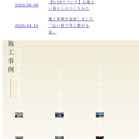
【6/28イベント】心地よ
2026.06.08
い暮らしのつくりかた
施工事例を追加しました
2026.04.16
「広い軒で外と繋がる
家」
施工事例
自
由
広
に
い
暮
軒
広
ら
で
あ
が
し、
複
外
え
り
支
雑
と
て
を
え
地
繋
を
愉
合
空
形
が
選
し
う
中
に
る
ぶ
む
二
テ
寄
家
家
家
世
ラ
り
帯
ス
添
の
の
う
家
家
家