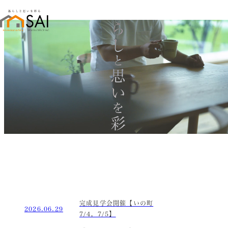
暮らし
と
思い
を
彩る
完成見学会開催【いの町
2026.06.29
7/4，7/5】