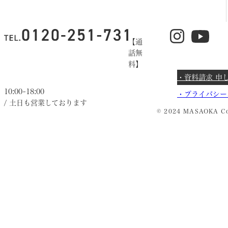
【通
話無
料】
・資料請求 申
10:00~18:00
・
プライバシー
/ 土日も営業しております
© 2024 MASAOKA Co