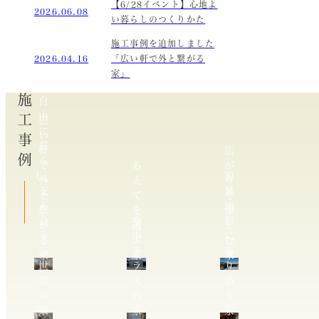
【6/28イベント】心地よ
2026.06.08
い暮らしのつくりかた
施工事例を追加しました
2026.04.16
「広い軒で外と繋がる
家」
施工事例
自
由
広
に
い
暮
軒
広
ら
で
あ
が
し、
複
外
え
り
支
雑
と
て
を
え
地
繋
を
愉
合
空
形
が
選
し
う
中
に
る
ぶ
む
二
テ
寄
家
家
家
世
ラ
り
帯
ス
添
の
の
う
家
家
家