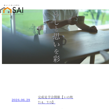
暮らし
と
思い
を
彩る
完成見学会開催【いの町
2026.06.29
7/4，7/5】