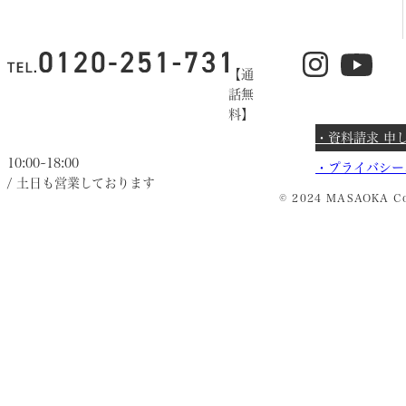
【通
話無
料】
・資料請求 申
10:00~18:00
・
プライバシー
/ 土日も営業しております
© 2024 MASAOKA Co