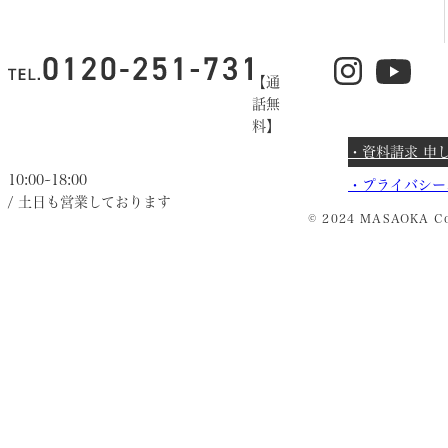
【通
話無
料】
・資料請求 申
10:00~18:00
・
プライバシー
/ 土日も営業しております
© 2024 MASAOKA Co