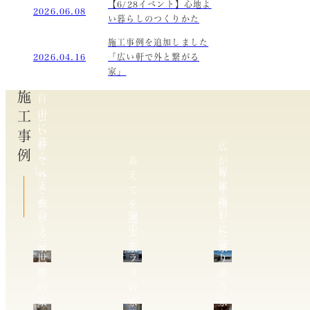
【6/28イベント】心地よ
2026.06.08
い暮らしのつくりかた
施工事例を追加しました
2026.04.16
「広い軒で外と繋がる
家」
施工事例
自
由
広
に
い
暮
軒
広
ら
で
あ
が
し、
複
外
え
り
支
雑
と
て
を
え
地
繋
を
愉
合
空
形
が
選
し
う
中
に
る
ぶ
む
二
テ
寄
家
家
家
世
ラ
り
帯
ス
添
の
の
う
家
家
家