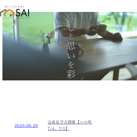
暮らし
と
思い
を
彩る
完成見学会開催【いの町
2026.06.29
7/4，7/5】