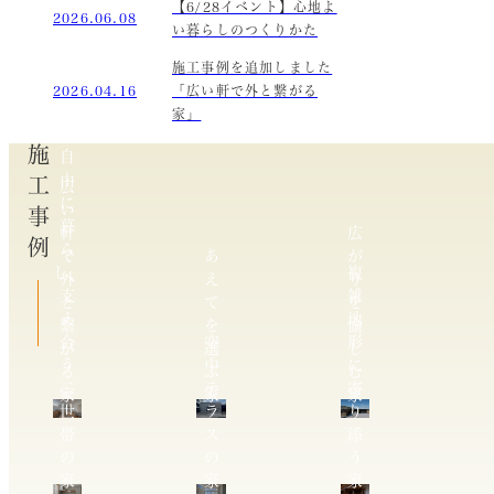
【6/28イベント】心地よ
2026.06.08
い暮らしのつくりかた
施工事例を追加しました
2026.04.16
「広い軒で外と繋がる
家」
施工事例
自
由
広
に
い
暮
軒
広
ら
で
あ
が
し、
複
外
え
り
支
雑
と
て
を
え
地
繋
を
愉
合
空
形
が
選
し
う
中
に
る
ぶ
む
二
テ
寄
家
家
家
世
ラ
り
帯
ス
添
の
の
う
家
家
家