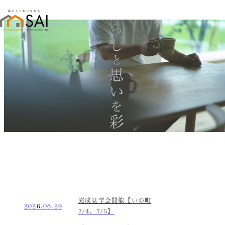
暮らし
と
思い
を
彩る
完成見学会開催【いの町
2026.06.29
7/4，7/5】