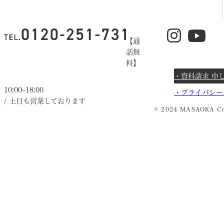
【通
話無
料】
・資料請求 申
10:00~18:00
・
プライバシー
/ 土日も営業しております
© 2024 MASAOKA Co