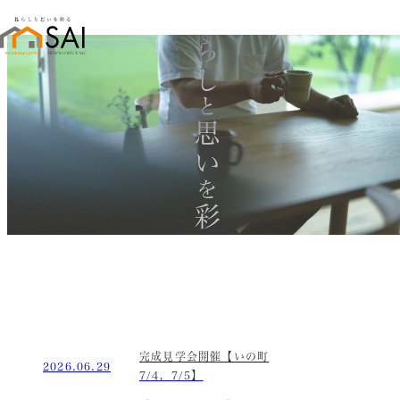
暮らし
と
思い
を
彩る
完成見学会開催【いの町
2026.06.29
7/4，7/5】