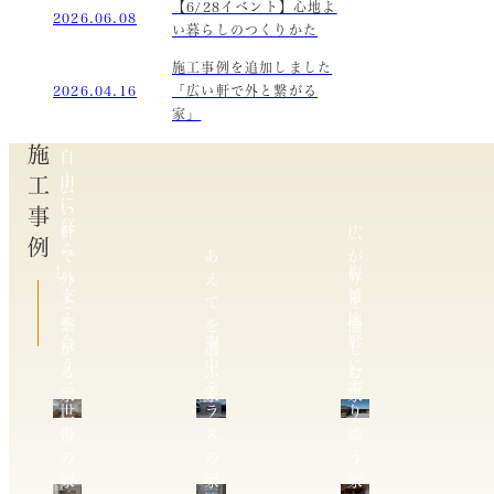
【6/28イベント】心地よ
2026.06.08
い暮らしのつくりかた
施工事例を追加しました
2026.04.16
「広い軒で外と繋がる
家」
施工事例
自
由
広
に
い
暮
軒
広
ら
で
あ
が
し、
複
外
え
り
支
雑
と
て
を
え
地
繋
を
愉
合
空
形
が
選
し
う
中
に
る
ぶ
む
二
テ
寄
家
家
家
世
ラ
り
帯
ス
添
の
の
う
家
家
家