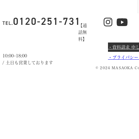
【通
話無
料】
・資料請求 申
10:00~18:00
・
プライバシー
/ 土日も営業しております
© 2024 MASAOKA Co