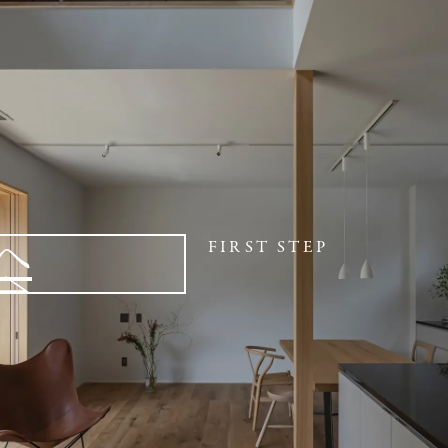
へ
FIRST STEP