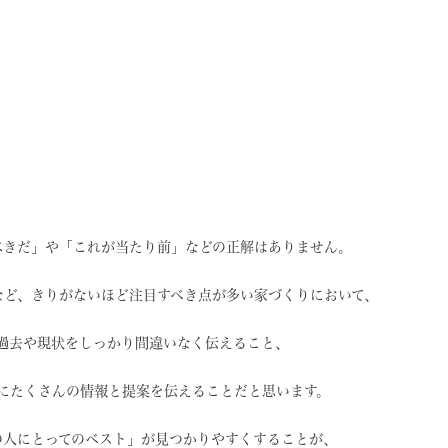
べきだ」や
「これが当たり前」などの
正解はありません。
など、
きりがないほど注目すべき点が
多い家づくりにおいて、
過去や現状を
しっかり間違いなく伝えること、
に
たくさんの情報と提案を
伝えることだと思います。
の人にとってのベスト」
が見つかりやすくすることが、