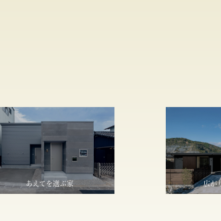
あえてを選ぶ家
広が