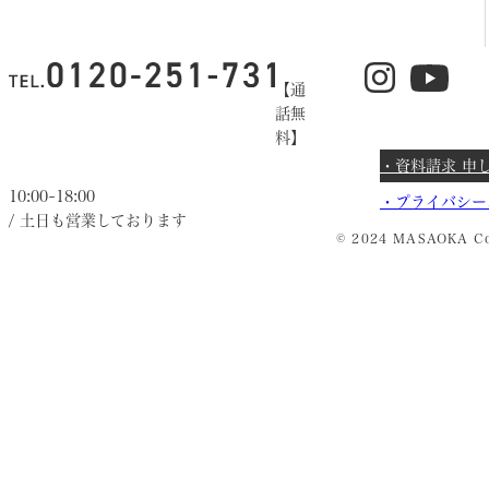
【通
話無
料】
・資料請求 申
10:00~18:00
・
プライバシー
/ 土日も営業しております
© 2024 MASAOKA Co