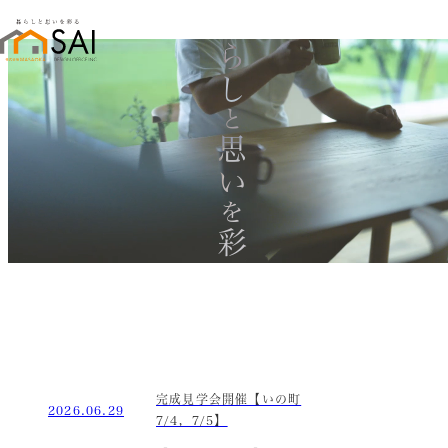
暮らし
と
思い
を
彩る
完成見学会開催【いの町
2026.06.29
7/4，7/5】