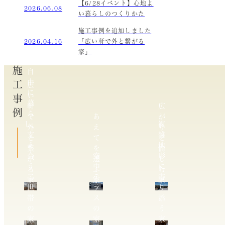
【6/28イベント】心地よ
2026.06.08
い暮らしのつくりかた
施工事例を追加しました
2026.04.16
「広い軒で外と繋がる
家」
施工事例
自
由
広
に
い
暮
軒
広
ら
で
あ
が
し、
複
外
え
り
支
雑
と
て
を
え
地
繋
を
愉
合
空
形
が
選
し
う
中
に
る
ぶ
む
二
テ
寄
家
家
家
世
ラ
り
帯
ス
添
の
の
う
家
家
家