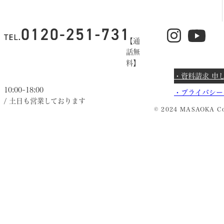
【通
話無
料】
・資料請求 申
10:00~18:00
・
プライバシー
/ 土日も営業しております
© 2024 MASAOKA Co