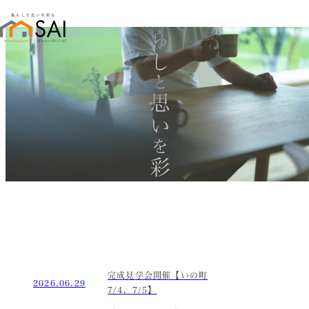
暮らし
と
思い
を
彩る
完成見学会開催【いの町
2026.06.29
7/4，7/5】