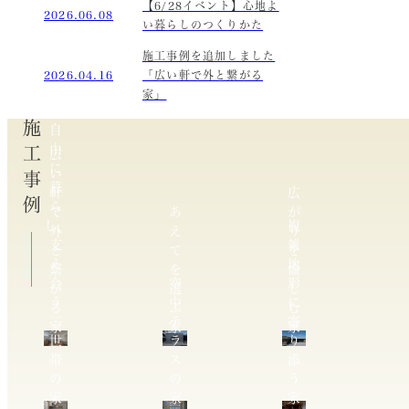
【6/28イベント】心地よ
2026.06.08
い暮らしのつくりかた
施工事例を追加しました
2026.04.16
「広い軒で外と繋がる
家」
施工事例
自
由
広
に
い
暮
軒
広
ら
で
あ
が
し、
複
外
え
り
支
雑
と
て
を
え
地
繋
を
愉
合
空
形
が
選
し
う
中
に
る
ぶ
む
二
テ
寄
家
家
家
世
ラ
り
帯
ス
添
の
の
う
家
家
家