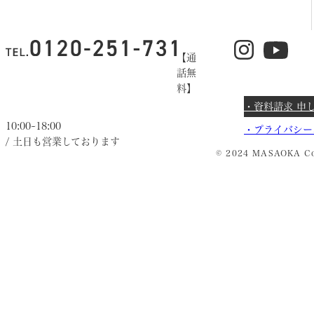
【通
話無
料】
・資料請求 申
10:00~18:00
・
プライバシー
/ 土日も営業しております
© 2024 MASAOKA Co