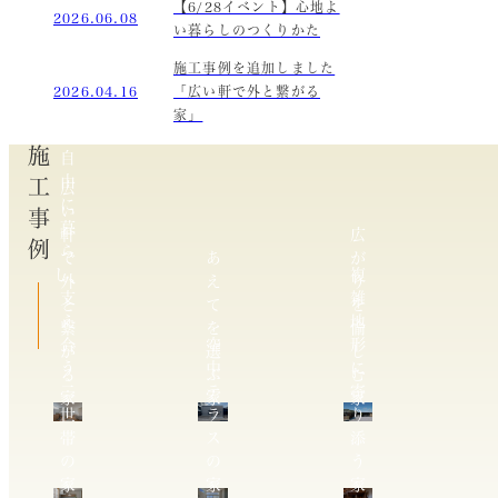
【6/28イベント】心地よ
2026.06.08
い暮らしのつくりかた
施工事例を追加しました
2026.04.16
「広い軒で外と繋がる
家」
施工事例
自
由
広
に
い
暮
軒
広
ら
で
あ
が
し、
複
外
え
り
支
雑
と
て
を
え
地
繋
を
愉
合
空
形
が
選
し
う
中
に
る
ぶ
む
二
テ
寄
家
家
家
世
ラ
り
帯
ス
添
の
の
う
家
家
家