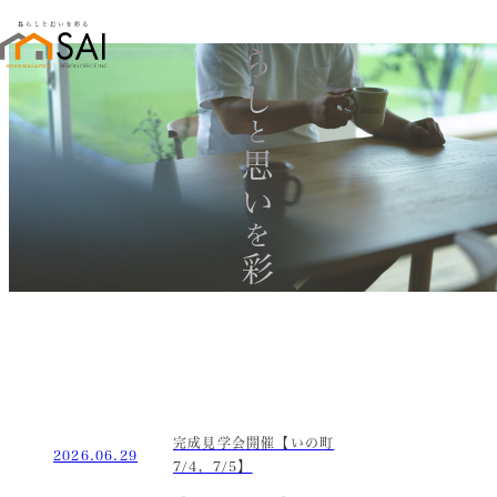
暮らし
と
思い
を
彩る
完成見学会開催【いの町
2026.06.29
7/4，7/5】