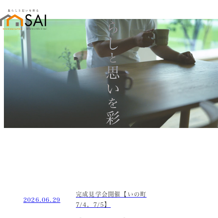
暮らし
と
思い
を
彩る
完成見学会開催【いの町
2026.06.29
7/4，7/5】