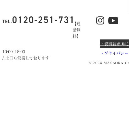
【通
話無
料】
・資料請求 申
10:00~18:00
・
プライバシー
/ 土日も営業しております
© 2024 MASAOKA Co