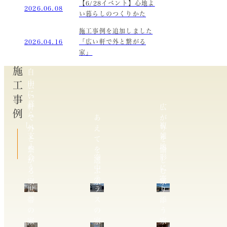
【6/28イベント】心地よ
2026.06.08
い暮らしのつくりかた
施工事例を追加しました
2026.04.16
「広い軒で外と繋がる
家」
施工事例
自
由
広
に
い
暮
軒
広
ら
で
あ
が
し、
複
外
え
り
支
雑
と
て
を
え
地
繋
を
愉
合
空
形
が
選
し
う
中
に
る
ぶ
む
二
テ
寄
家
家
家
世
ラ
り
帯
ス
添
の
の
う
家
家
家