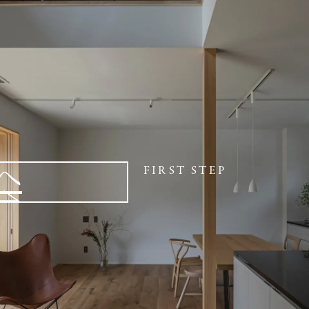
へ
FIRST STEP