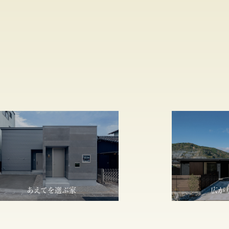
あえてを選ぶ家
広が