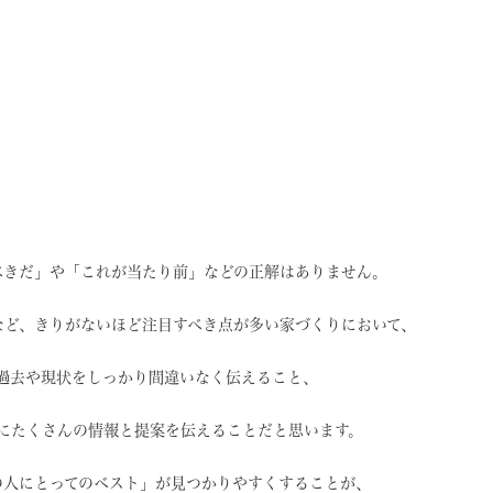
べきだ」や
「これが当たり前」などの
正解はありません。
など、
きりがないほど注目すべき点が
多い家づくりにおいて、
過去や現状を
しっかり間違いなく伝えること、
に
たくさんの情報と提案を
伝えることだと思います。
の人にとってのベスト」
が見つかりやすくすることが、