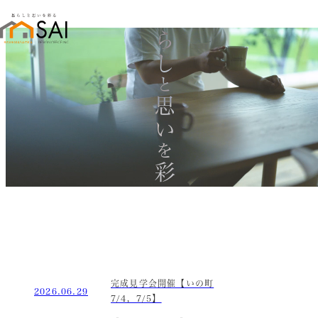
暮らし
と
思い
を
彩る
完成見学会開催【いの町
2026.06.29
7/4，7/5】