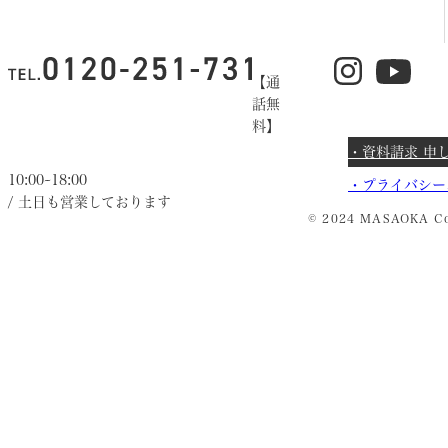
【通
話無
料】
・資料請求 申
10:00~18:00
・
プライバシー
/ 土日も営業しております
© 2024 MASAOKA Co