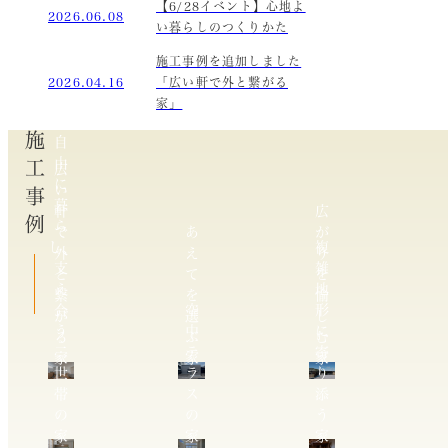
【6/28イベント】心地よ
2026.06.08
い暮らしのつくりかた
施工事例を追加しました
2026.04.16
「広い軒で外と繋がる
家」
施工事例
自
由
広
に
い
暮
軒
広
ら
で
あ
が
し、
複
外
え
り
支
雑
と
て
を
え
地
繋
を
愉
合
空
形
が
選
し
う
中
に
る
ぶ
む
二
テ
寄
家
家
家
世
ラ
り
帯
ス
添
の
の
う
家
家
家