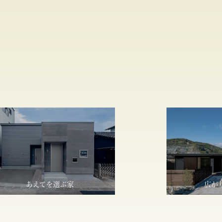
あえてを選ぶ家
広が