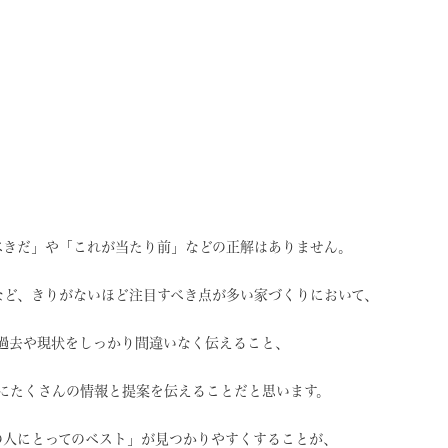
べきだ」や
「これが当たり前」などの
正解はありません。
など、
きりがないほど注目すべき点が
多い家づくりにおいて、
過去や現状を
しっかり間違いなく伝えること、
に
たくさんの情報と提案を
伝えることだと思います。
の人にとってのベスト」
が見つかりやすくすることが、