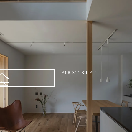
へ
FIRST STEP