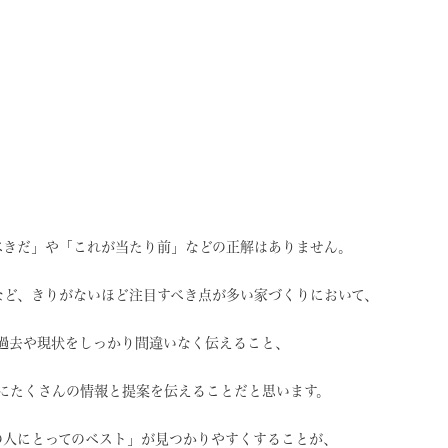
べきだ」や
「これが当たり前」などの
正解はありません。
など、
きりがないほど注目すべき点が
多い家づくりにおいて、
過去や現状を
しっかり間違いなく伝えること、
に
たくさんの情報と提案を
伝えることだと思います。
の人にとってのベスト」
が見つかりやすくすることが、