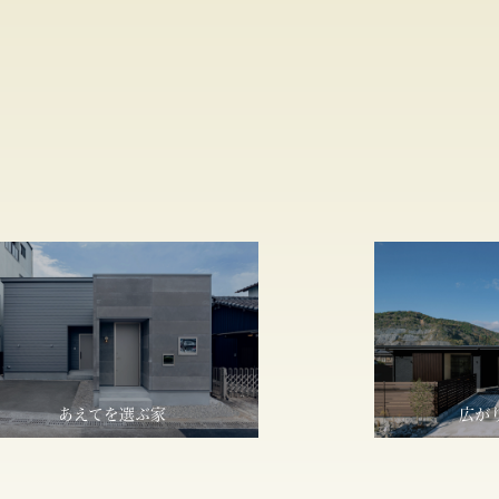
あえてを選ぶ家
広が