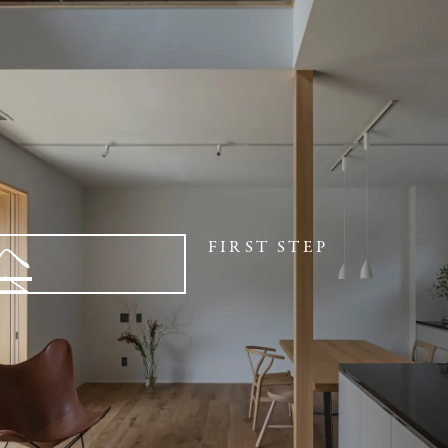
へ
FIRST STEP