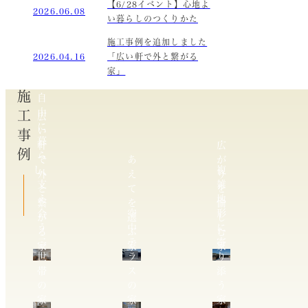
【6/28イベント】心地よ
2026.06.08
い暮らしのつくりかた
施工事例を追加しました
2026.04.16
「広い軒で外と繋がる
家」
施工事例
自
由
広
に
い
暮
軒
広
ら
で
あ
が
し、
複
外
え
り
支
雑
と
て
を
え
地
繋
を
愉
合
空
形
が
選
し
う
中
に
る
ぶ
む
二
テ
寄
家
家
家
世
ラ
り
帯
ス
添
の
の
う
家
家
家