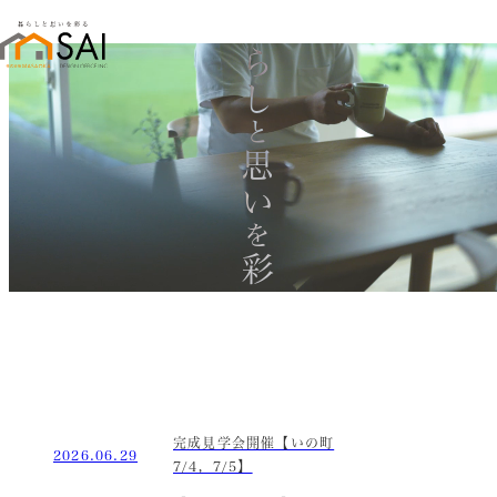
暮らし
と
思い
を
彩る
完成見学会開催【いの町
2026.06.29
7/4，7/5】