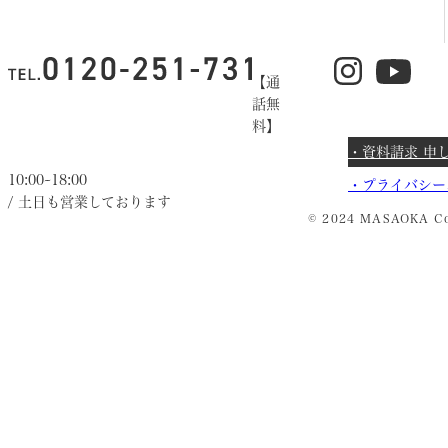
【通
話無
料】
・資料請求 申
10:00~18:00
・
プライバシー
/ 土日も営業しております
© 2024 MASAOKA Co