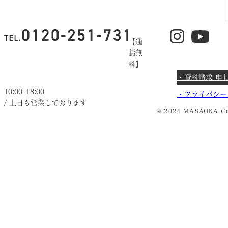
【通
話無
料】
・資料請求 申
10:00~18:00
・
プライバシー
/ 土日も営業しております
© 2024 MASAOKA Co