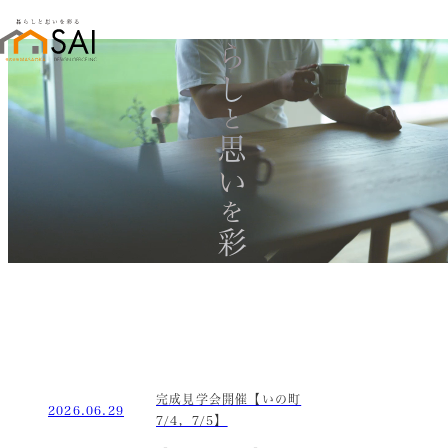
暮らし
と
思い
を
彩る
完成見学会開催【いの町
2026.06.29
7/4，7/5】