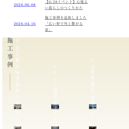
【6/28イベント】心地よ
2026.06.08
い暮らしのつくりかた
施工事例を追加しました
2026.04.16
「広い軒で外と繋がる
家」
施工事例
自
由
広
に
い
暮
軒
広
ら
で
あ
が
し、
複
外
え
り
支
雑
と
て
を
え
地
繋
を
愉
合
空
形
が
選
し
う
中
に
る
ぶ
む
二
テ
寄
家
家
家
世
ラ
り
帯
ス
添
の
の
う
家
家
家