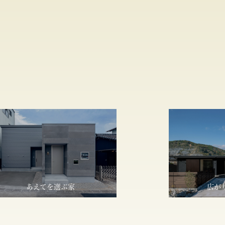
あえてを選ぶ家
広が