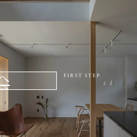
へ
FIRST STEP