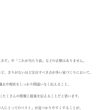
べきだ」や
「これが当たり前」などの
正解はありません。
など、
きりがないほど注目すべき点が
多い家づくりにおいて、
過去や現状を
しっかり間違いなく伝えること、
に
たくさんの情報と提案を
伝えることだと思います。
の人にとってのベスト」
が見つかりやすくすることが、