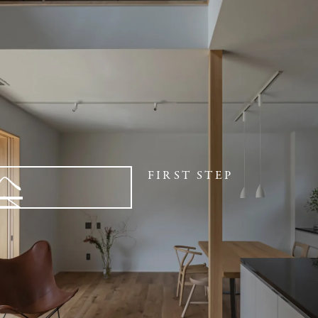
へ
FIRST STEP