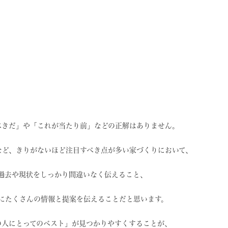
べきだ」や
「これが当たり前」などの
正解はありません。
など、
きりがないほど注目すべき点が
多い家づくりにおいて、
過去や現状を
しっかり間違いなく伝えること、
に
たくさんの情報と提案を
伝えることだと思います。
の人にとってのベスト」
が見つかりやすくすることが、