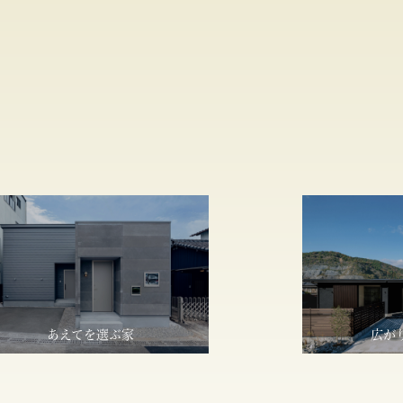
あえてを選ぶ家
広が