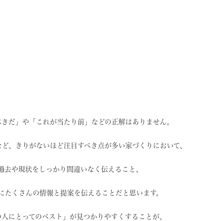
べきだ」や
「これが当たり前」などの
正解はありません。
など、
きりがないほど注目すべき点が
多い家づくりにおいて、
過去や現状を
しっかり間違いなく伝えること、
に
たくさんの情報と提案を
伝えることだと思います。
の人にとってのベスト」
が見つかりやすくすることが、