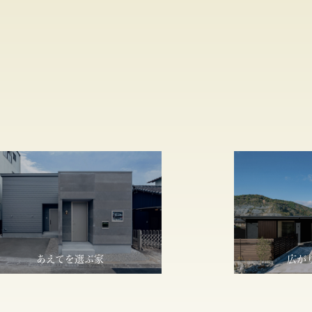
あえてを選ぶ家
広が