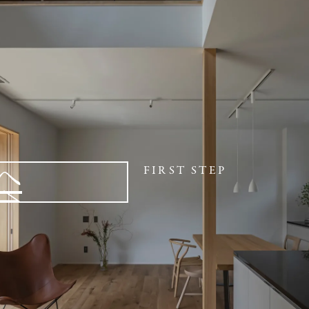
へ
FIRST STEP