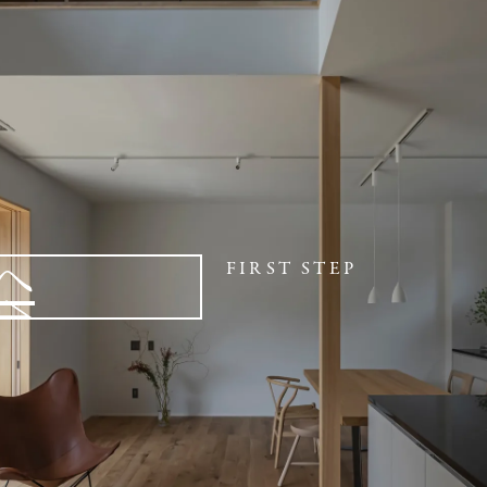
へ
FIRST STEP