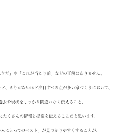
べきだ」や
「これが当たり前」などの
正解はありません。
など、
きりがないほど注目すべき点が
多い家づくりにおいて、
過去や現状を
しっかり間違いなく伝えること、
に
たくさんの情報と提案を
伝えることだと思います。
の人にとってのベスト」
が見つかりやすくすることが、