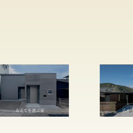
あえてを選ぶ家
広が