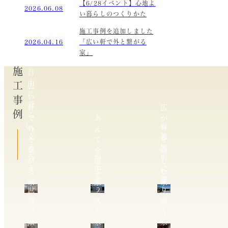
【6/28イベント】心地よ
2026.06.08
い暮らしのつくりかた
施工事例を追加しました
2026.04.16
「広い軒で外と繋がる
家」
施工事例
自
由
広
に
い
暮
軒
広
ら
で
あ
が
し、
複
外
え
り
支
雑
と
て
を
え
地
繋
を
愉
合
空
形
が
選
し
う
中
に
る
ぶ
む
二
テ
寄
家
家
家
世
ラ
り
帯
ス
添
の
の
う
家
家
家