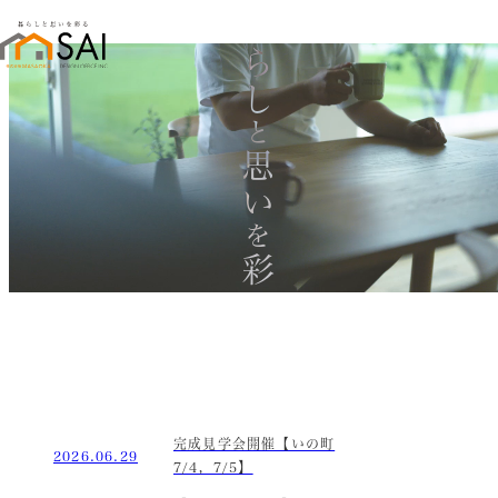
暮らし
と
思い
を
彩る
完成見学会開催【いの町
2026.06.29
7/4，7/5】