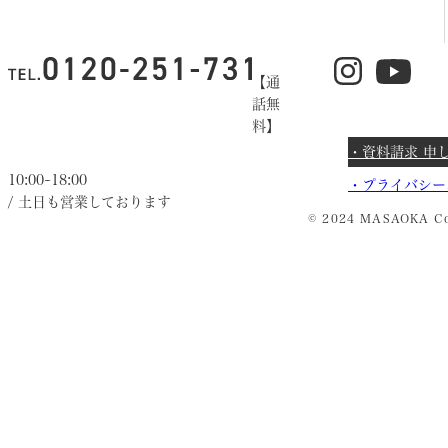
【通
話無
料】
・資料請求 申
10:00~18:00
・
プライバシー
/ 土日も営業しております
© 2024 MASAOKA Co