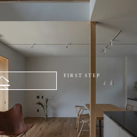
へ
FIRST STEP