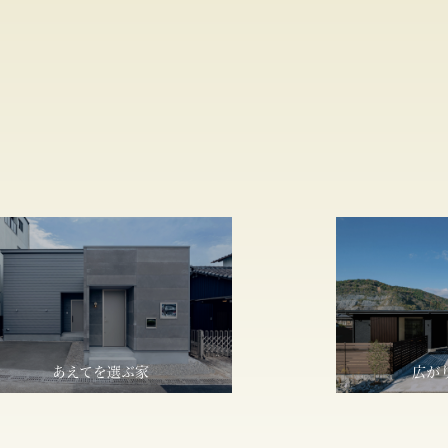
あえてを選ぶ家
広が