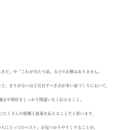
べきだ」や
「これが当たり前」などの
正解はありません。
など、
きりがないほど注目すべき点が
多い家づくりにおいて、
過去や現状を
しっかり間違いなく伝えること、
に
たくさんの情報と提案を
伝えることだと思います。
の人にとってのベスト」
が見つかりやすくすることが、